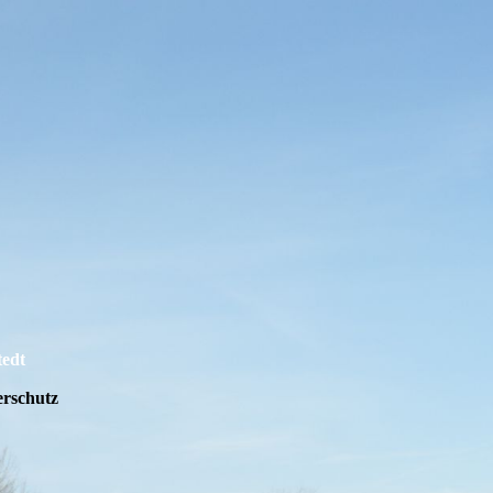
tedt
erschutz