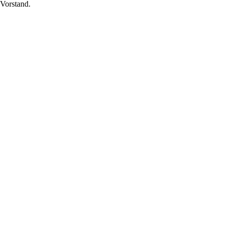
 Vorstand.
e 20 31157 Sarstedt