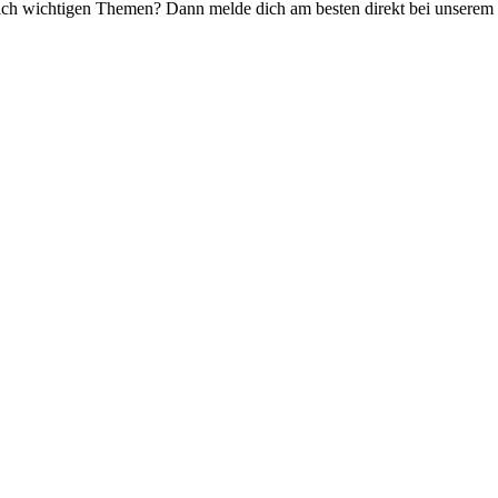
ich wichtigen Themen? Dann melde dich am besten direkt bei unserem
Sportfischerei-Verein e. V. Sarstedt -
Holztorstraß