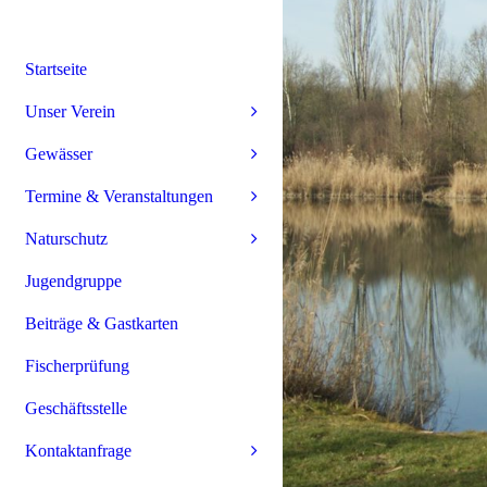
Startseite
Unser Verein
Gewässer
Termine & Veranstaltungen
Naturschutz
Jugendgruppe
Beiträge & Gastkarten
Fischerprüfung
Geschäftsstelle
Kontaktanfrage